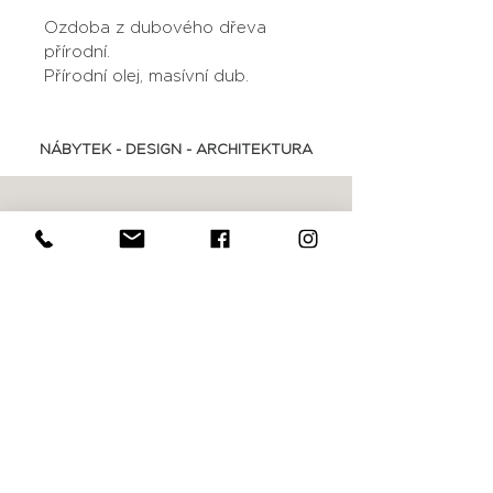
Ozdoba z dubového dřeva 
přírodní.
Přírodní olej, masívní dub.
NÁBYTEK - DESIGN - ARCHITEKTURA
Shop
Obchodní podmínky
Studio
FAQ
Kontakt
Platební metody
JA
studio
shop@jastudio.cz
‭+420
737 798 808