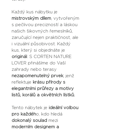
Každý kus nábytku je 
mistrovským dílem
, vytvořeným 
s pečlivou precizností a láskou 
našich šikovných řemeslníků, 
zaručující nejen praktičnost, ale 
i vizuální působivost. Každý 
kus, který si objednáte je 
originál
. S CORTEN NATURE 
LOVER přinášíme do Vaší 
zahrady nebo terasy 
nezapomenutelný prvek
, jenž 
reflektuje 
krásu přírody s 
elegantními průřezy a motivy 
listů, korálů a okvětních lístků.
Tento nábytek je 
ideální volbou 
pro každéh
o, kdo hledá 
dokonalý
soulad
 mezi 
moderním designem a 