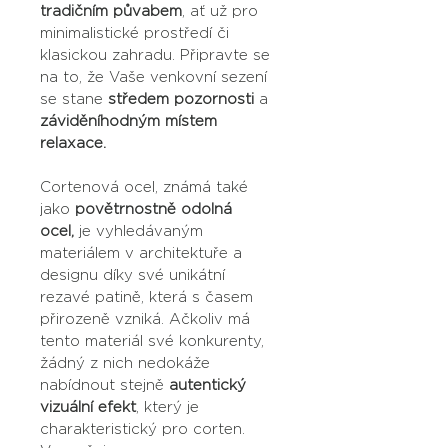
tradičním půvabem
, ať už pro 
minimalistické prostředí či 
klasickou zahradu. Připravte se 
na to, že Vaše venkovní sezení 
se stane 
středem pozornosti
 a 
záviděníhodným místem 
relaxace.
Cortenová ocel, známá také 
jako 
povětrnostně odolná 
ocel,
 je vyhledávaným 
materiálem v architektuře a 
designu díky své unikátní 
rezavé patině, která s časem 
přirozeně vzniká. Ačkoliv má 
tento materiál své konkurenty, 
žádný z nich nedokáže 
nabídnout stejně
 autentický 
vizuální efekt
, který je 
charakteristický pro corten. 