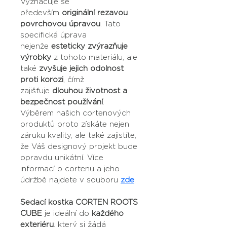
Vyznačuje se 
především 
originální rezavou 
povrchovou úpravou
. Tato 
specifická úprava 
nejenže 
esteticky zvýrazňuje 
výrobky
 z tohoto materiálu, ale 
také 
zvyšuje jejich odolnost 
proti korozi
, čímž 
zajišťuje 
dlouhou životnost a 
bezpečnost používání
. 
Výběrem našich cortenových 
produktů proto získáte nejen 
záruku kvality, ale také zajistíte, 
že Váš designový projekt bude 
opravdu unikátní. Více 
informací o cortenu a jeho 
údržbě najdete v souboru 
zde
.
Sedací kostka CORTEN ROOTS 
CUBE
 je ideální do 
každého 
exteriéru
, který si žádá 