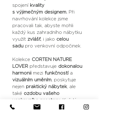
spojení 
kvality 
s 
výjimečným
 designem. 
Při 
navrhování kolekce jsme 
pracovali tak, abyste mohli 
každý kus zahradního nábytku 
využít 
zvlášť
, i jako 
celou 
sadu
 pro venkovní odpočinek.
Kolekce 
CORTEN NATURE 
LOVER
 představuje 
dokonalou 
harmonii 
mezi 
funkčností
 a 
vizuálním uměním
, poskytuje 
nejen 
praktický nábytek
, ale 
také 
ozdobu vašeho 
venkovního prostoru
. Každý 
kus je výsledkem promyšleného 
designu a precizního 
zpracování, zajišťující, že Vaše 
zahradní posezení bude 
jedinečné a nezapomenutelně 