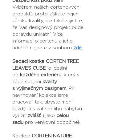
bezpečnost používání
. 
Výběrem našich cortenových 
produktů proto získáte nejen 
záruku kvality, ale také zajistíte, 
že Váš designový projekt bude 
opravdu unikátní. Více 
informací o cortenu a jeho 
údržbě najdete v souboru 
zde
.
Sedací kostka CORTEN TREE 
LEAVES CUBE
 je ideální 
do 
každého exteriéru
, který si 
žádá spojení 
kvality 
s 
výjimečným
 designem. 
Při 
navrhování kolekce jsme 
pracovali tak, abyste mohli 
každý kus zahradního nábytku 
využít 
zvlášť
, i jako 
celou 
sadu
 pro venkovní odpočinek.
Kolekce 
CORTEN NATURE 