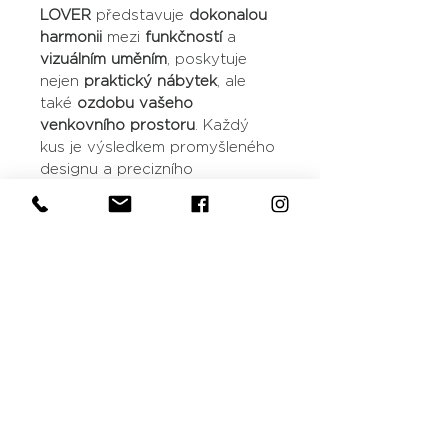
LOVER
 představuje 
dokonalou 
harmonii 
mezi 
funkčností
 a 
vizuálním uměním
, poskytuje 
nejen 
praktický nábytek
, ale 
také 
ozdobu vašeho 
venkovního prostoru
. Každý 
kus je výsledkem promyšleného 
designu a precizního 
zpracování, zajišťující, že Vaše 
zahradní posezení bude 
jedinečné a nezapomenutelně 
působivé. Navrhněte si místo, 
kde můžete sdílet 
nezapomenutelné momenty s 
rodinou a přáteli, obklopeni 
krásou a teplem, které přináší 
náš nábytek.
Rozměry