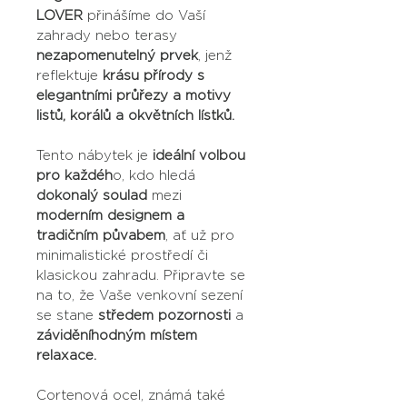
LOVER
 přinášíme do Vaší 
zahrady nebo terasy 
nezapomenutelný prvek
, jenž 
reflektuje 
krásu přírody s 
elegantními průřezy a motivy 
listů, korálů a okvětních lístků.
Tento nábytek je 
ideální volbou 
pro každéh
o, kdo hledá 
dokonalý
soulad
 mezi 
moderním designem a 
tradičním půvabem
, ať už pro 
minimalistické prostředí či 
klasickou zahradu. Připravte se 
na to, že Vaše venkovní sezení 
se stane 
středem pozornosti
 a 
záviděníhodným místem 
relaxace.
Cortenová ocel, známá také 