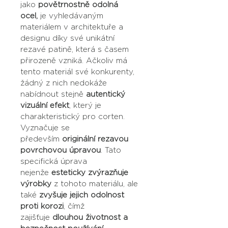
jako 
povětrnostně odolná 
ocel,
 je vyhledávaným 
materiálem v architektuře a 
designu díky své unikátní 
rezavé patině, která s časem 
přirozeně vzniká. Ačkoliv má 
tento materiál své konkurenty, 
žádný z nich nedokáže 
nabídnout stejně
 autentický 
vizuální efekt
, který je 
charakteristický pro corten. 
Vyznačuje se 
především 
originální rezavou 
povrchovou úpravou
. Tato 
specifická úprava 
nejenže 
esteticky zvýrazňuje 
výrobky
 z tohoto materiálu, ale 
také 
zvyšuje jejich odolnost 
proti korozi
, čímž 
zajišťuje 
dlouhou životnost a 