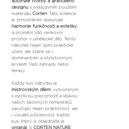
autorské tvorby a grafického 
designu
 s exkluzivním použitím 
materiálu 
Corten
. Tato kolekce 
je zhmotněním dokonalé 
harmonie funkčnosti a estetiky
, 
a promění Váš venkovní 
prostor v umělecké dílo. Tento 
nábytek nejen splní praktické 
účely, ale stane se i 
dominantním a stylotvorným 
prvkem Vaší zahrady nebo 
terasy.
Každý kus nábytku je 
mistrovským dílem
, vytvořeným 
s pečlivou precizností a láskou 
našich šikovných řemeslníků, 
zaručující nejen praktičnost, ale 
i vizuální působivost. Každý 
kus, který si objednáte je 
originál
. S 
CORTEN NATURE 